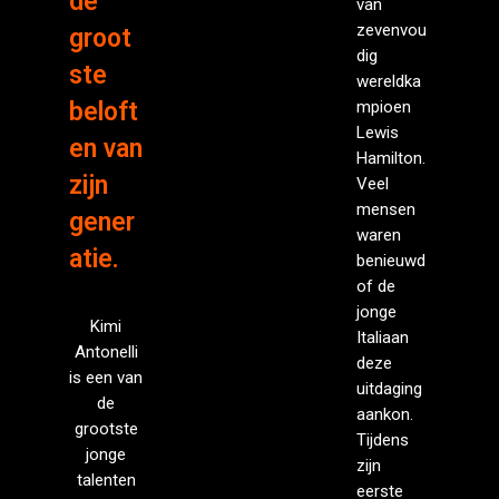
de
van
zevenvou
groot
dig
ste
wereldka
beloft
mpioen
Lewis
en van
Hamilton.
zijn
Veel
mensen
gener
waren
atie.
benieuwd
of de
jonge
Kimi
Italiaan
Antonelli
deze
is een van
uitdaging
de
aankon.
grootste
Tijdens
jonge
zijn
talenten
eerste