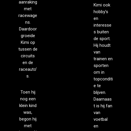
aanraking
Kimi ook
met
hobby’s
racewage
en
ns.
interesse
Daardoor
s buiten
groeide
de sport.
Kimi op
Hij houdt
tussen de
van
circuits
trainen en
en de
sporten
raceauto’
om in
s.
topconditi
e te
Toen hij
blijven.
nog een
Daarnaas
klein kind
t is hij fan
was,
van
begon hij
voetbal
met
en