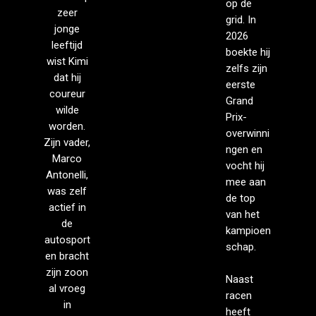
op de
zeer
grid. In
jonge
2026
leeftijd
boekte hij
wist Kimi
zelfs zijn
dat hij
eerste
coureur
Grand
wilde
Prix-
worden.
overwinni
Zijn vader,
ngen en
Marco
vocht hij
Antonelli,
mee aan
was zelf
de top
actief in
van het
de
kampioen
autosport
schap.
en bracht
zijn zoon
Naast
al vroeg
racen
in
heeft