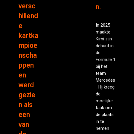
versc
n.
hillend
e
In 2025
maakte
kartka
Kimi zijn
mpioe
debuut in
de
nscha
Formule 1
ppen
bij het
team
en
Mercedes
werd
. Hij kreeg
gezie
de
moeilijke
n als
taak om
een
de plaats
in te
van
nemen