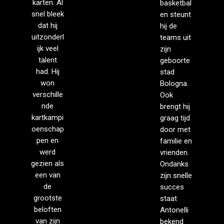
karten. Al
basketbal
snel bleek
en steunt
dat hij
hij de
uitzonderl
teams uit
ijk veel
zijn
talent
geboorte
had. Hij
stad
won
Bologna.
verschille
Ook
nde
brengt hij
kartkampi
graag tijd
oenschap
door met
pen en
familie en
werd
vrienden.
gezien als
Ondanks
een van
zijn snelle
de
succes
grootste
staat
beloften
Antonelli
van zijn
bekend