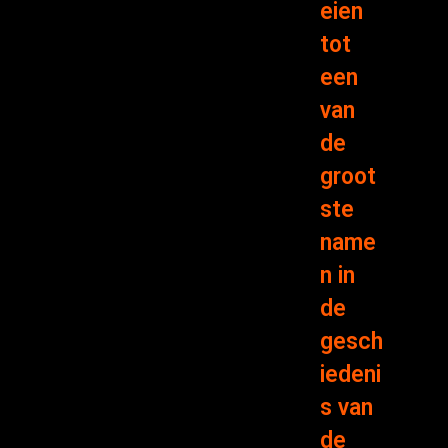
eien
tot
een
van
de
groot
ste
name
n in
de
gesch
iedeni
s van
de