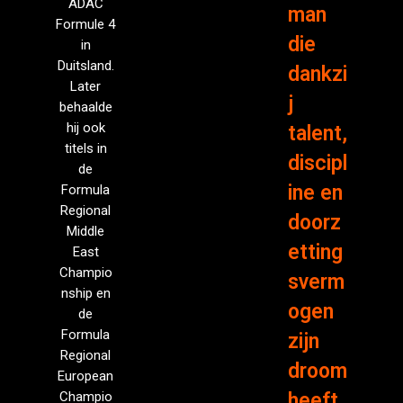
ADAC
man
Formule 4
die
in
Duitsland.
dankzi
Later
j
behaalde
hij ook
talent,
titels in
discipl
de
ine en
Formula
Regional
doorz
Middle
etting
East
Champio
sverm
nship en
ogen
de
Formula
zijn
Regional
droom
European
Champio
heeft