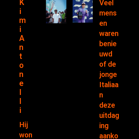
K
Veel
i
mens
m
en
i
waren
A
benie
n
uwd
t
of de
o
n
jonge
e
Italiaa
l
n
l
deze
i
uitdag
Hij
ing
won
aanko