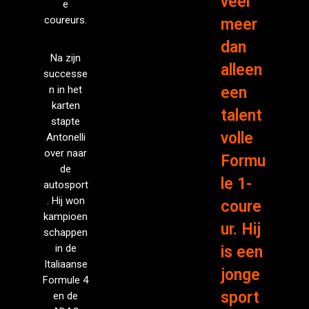
veel
e
coureurs.
meer
dan
Na zijn
alleen
successe
n in het
een
karten
talent
stapte
volle
Antonelli
over naar
Formu
de
le 1-
autosport
. Hij won
coure
kampioen
ur. Hij
schappen
in de
is een
Italiaanse
jonge
Formule 4
sport
en de