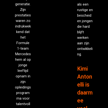
generatie.
als een
Zijn
rustige en
prestaties
bescheid
waren zo
en jongen
indrukwek
die hard
kend dat
blijft
het
werken
Formule
aan zijn
1-team
ontwikkeli
Mercedes
ng.
hem al op
jonge
Kimi
leeftijd
Anton
opnam in
zijn
elli is
opleidings
daarm
program
ma voor
ee
talentvoll