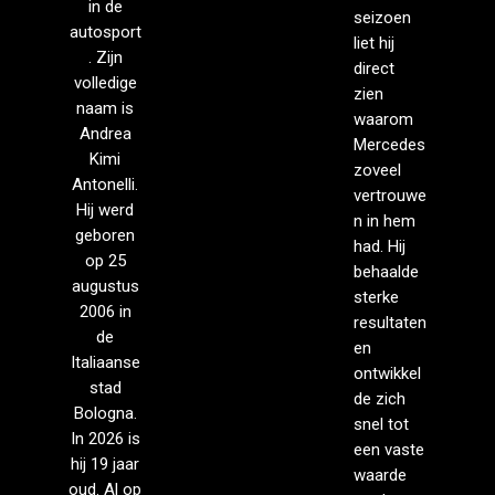
in de
seizoen
autosport
liet hij
. Zijn
direct
volledige
zien
naam is
waarom
Andrea
Mercedes
Kimi
zoveel
Antonelli.
vertrouwe
Hij werd
n in hem
geboren
had. Hij
op 25
behaalde
augustus
sterke
2006 in
resultaten
de
en
Italiaanse
ontwikkel
stad
de zich
Bologna.
snel tot
In 2026 is
een vaste
hij 19 jaar
waarde
oud. Al op