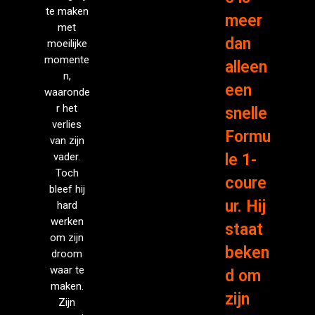
te maken
meer
met
dan
moeilijke
momente
alleen
n,
een
waaronde
r het
snelle
verlies
Formu
van zijn
vader.
le 1-
Toch
coure
bleef hij
ur. Hij
hard
werken
staat
om zijn
beken
droom
waar te
d om
maken.
zijn
Zijn