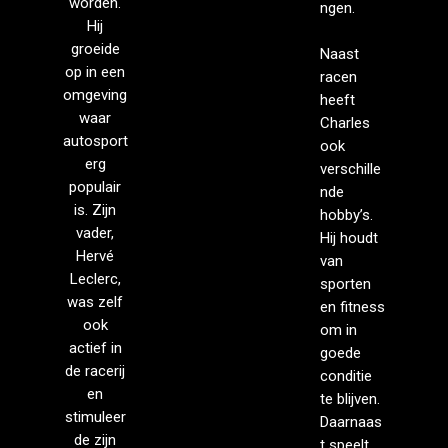
worden.
ngen.
Hij
groeide
Naast
op in een
racen
omgeving
heeft
waar
Charles
autosport
ook
erg
verschille
populair
nde
is. Zijn
hobby’s.
vader,
Hij houdt
Hervé
van
Leclerc,
sporten
was zelf
en fitness
ook
om in
actief in
goede
de racerij
conditie
en
te blijven.
stimuleer
Daarnaas
de zijn
t speelt