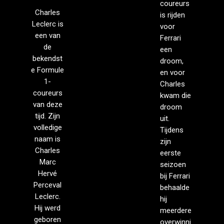
coureurs
Charles
is rijden
Leclerc is
voor
een van
Ferrari
de
een
bekendst
droom,
e Formule
en voor
1-
Charles
coureurs
kwam die
van deze
droom
tijd. Zijn
uit.
volledige
Tijdens
naam is
zijn
Charles
eerste
Marc
seizoen
Hervé
bij Ferrari
Perceval
behaalde
Leclerc.
hij
Hij werd
meerdere
geboren
overwinni