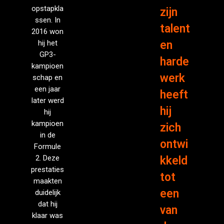
opstapkla
zijn
ssen. In
talent
2016 won
hij het
en
GP3-
harde
kampioen
werk
schap en
een jaar
heeft
later werd
hij
hij
kampioen
zich
in de
ontwi
Formule
2. Deze
kkeld
prestaties
tot
maakten
een
duidelijk
dat hij
van
klaar was