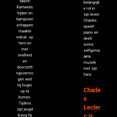
talent!
belangrijk
Kartweds
e rol in
trijden en
zijn leven.
kampioen
Charles
schappen
speelt
maakte
piano en
indruk op
deelt
hem en
soms
met
zelfgema
snelheid
akte
en
muziek
doorzetti
met zijn
ngsvermo
fans.
gen wist
hij hoger
Charle
op te
komen.
s
Tijdens
Lecler
zijn jeugd
c is
kreeg hij