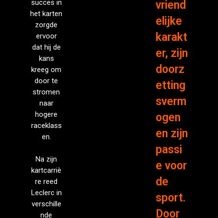
succes in
vriend
het karten
elijke
zorgde
karakt
ervoor
dat hij de
er, zijn
kans
doorz
kreeg om
door te
etting
stromen
sverm
naar
hogere
ogen
raceklass
en zijn
en.
passi
Na zijn
e voor
kartcarriè
de
re reed
Leclerc in
sport.
verschille
Door
nde