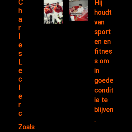
C
Hij
h
houdt
a
van
r
sport
l
en en
e
fitnes
s
s om
L
e
in
c
goede
l
condit
e
ie te
r
blijven
c
.
Zoals