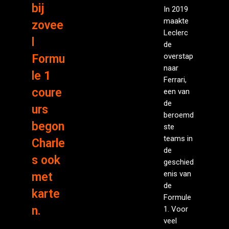
bij
In 2019
maakte
zovee
Leclerc
l
de
overstap
Formu
naar
le 1
Ferrari,
coure
een van
de
urs
beroemd
begon
ste
teams in
Charle
de
s ook
geschied
enis van
met
de
karte
Formule
n.
1. Voor
veel