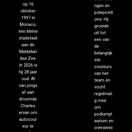
op 16
ngen en
oktober
polepositi
1997 in
ons. Hij
Monaco,
groeide
een kleine
uit tot
stadstaat
een van
aan de
de
Middellan
belangrijk
dse Zee.
ste
In 2026 is
coureurs
hij 28 jaar
van het
oud. Al
team en
van jongs
vocht
af aan
regelmati
droomde
g mee
Charles
om
ervan om
podiumpl
autocour
aatsen en
eur te
overwinni