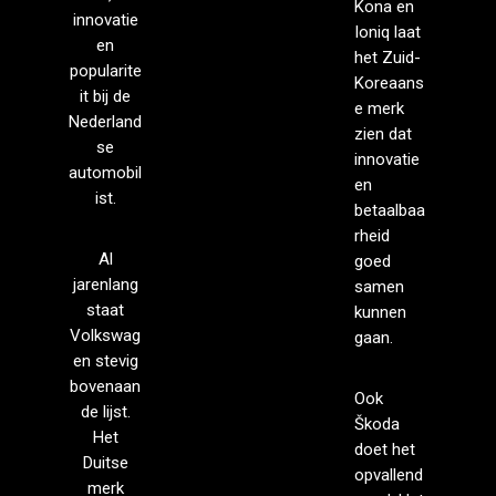
Kona en
innovatie
Ioniq laat
en
het Zuid-
popularite
Koreaans
it bij de
e merk
Nederland
zien dat
se
innovatie
automobil
en
ist.
betaalbaa
rheid
Al
goed
jarenlang
samen
staat
kunnen
Volkswag
gaan.
en stevig
bovenaan
Ook
de lijst.
Škoda
Het
doet het
Duitse
opvallend
merk