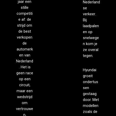
jaar een
Nederland
stille
se
competiti
verkeer.
e af: de
Bij
strijd om
laadpalen
de best
en op
verkopen
snelwege
de
n kom je
automerk
ze overal
en van
tegen.
Nederland
. Het is
Hyundai
geen race
groeit
op een
ondertus
circuit,
sen
maar een
gestaag
wedstrijd
door. Met
om
modellen
vertrouwe
zoals de
n,