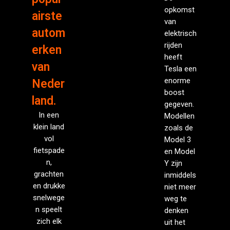
opkomst
airste
van
autom
elektrisch
rijden
erken
heeft
van
Tesla een
enorme
Neder
boost
land.
gegeven.
In een
Modellen
klein land
zoals de
vol
Model 3
fietspade
en Model
n,
Y zijn
grachten
inmiddels
en drukke
niet meer
snelwege
weg te
n speelt
denken
zich elk
uit het