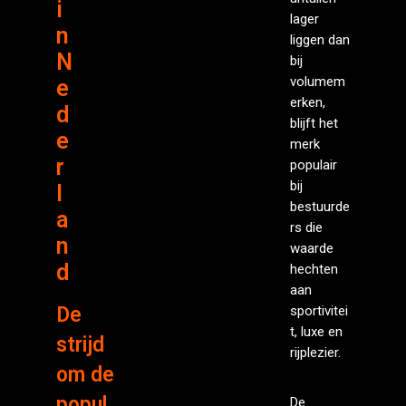
i
lager
n
liggen dan
N
bij
volumem
e
erken,
d
blijft het
e
merk
r
populair
bij
l
bestuurde
a
rs die
n
waarde
d
hechten
aan
De
sportivitei
t, luxe en
strijd
rijplezier.
om de
popul
De