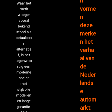
n
Waar het
vorme
merk
vroeger
n
vooral
deze
bekend
stond als
merke
betaalbaa
n het
r
verha
alternatie
f, is het
al van
tegenwoo
de
rdig een
moderne
Neder
speler
lands
met
stijlvolle
e
modellen
autom
en lange
garantie.
arkt: