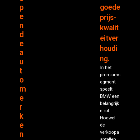
p
goede
e
prijs-
n
kwalit
d
eitver
e
houdi
a
ng.
u
In het
t
premiums
o
egment
m
speelt
e
BMW een
belangrijk
r
e rol.
k
Hoewel
e
de
verkoopa
n
antallen