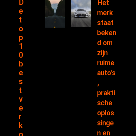
D
Het
e
merk
t
staat
o
beken
p
d om
1
zijn
0
ruime
b
e
auto’s
s
,
t
prakti
v
sche
e
oplos
r
singe
k
n en
o