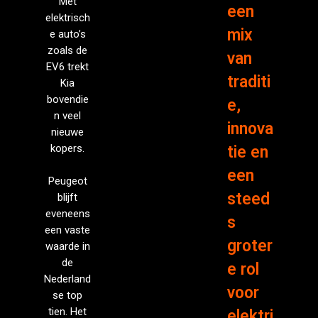
Met
een
elektrisch
mix
e auto’s
zoals de
van
EV6 trekt
traditi
Kia
bovendie
e,
n veel
innova
nieuwe
kopers.
tie en
een
Peugeot
steed
blijft
eveneens
s
een vaste
groter
waarde in
de
e rol
Nederland
voor
se top
tien. Het
elektri