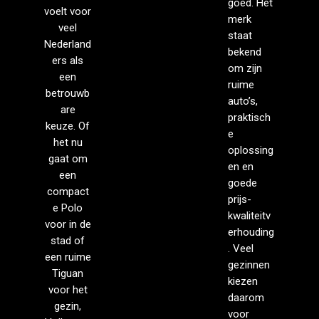
goed. Het
voelt voor
merk
veel
staat
Nederland
bekend
ers als
om zijn
een
ruime
betrouwb
auto’s,
are
praktisch
keuze. Of
e
het nu
oplossing
gaat om
en en
een
goede
compact
prijs-
e Polo
kwaliteitv
voor in de
erhouding
stad of
. Veel
een ruime
gezinnen
Tiguan
kiezen
voor het
daarom
gezin,
voor