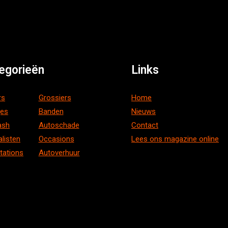
egorieën
Links
rs
Grossiers
Home
ges
Banden
Nieuws
ash
Autoschade
Contact
alisten
Occasions
Lees ons magazine online
tations
Autoverhuur