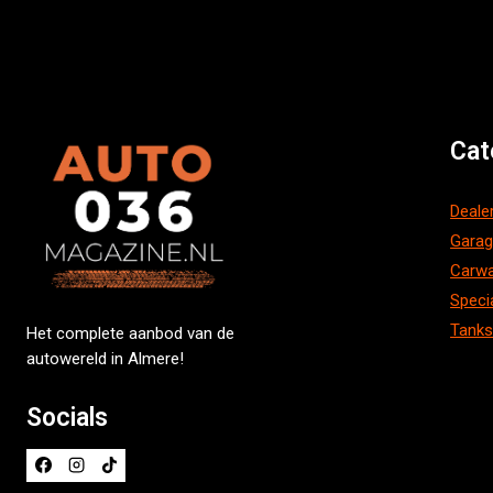
Cat
Deale
Gara
Carw
Speci
Tanks
Het complete aanbod van de
autowereld in Almere!
Socials