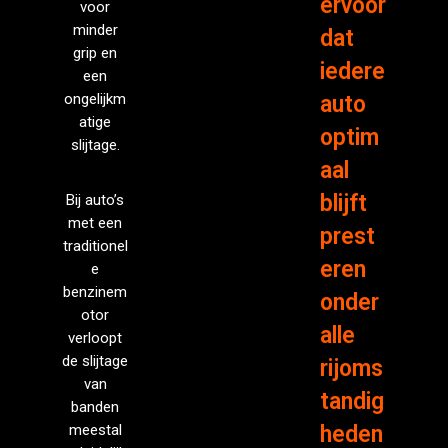
ervoor
voor
minder
dat
grip en
iedere
een
ongelijkm
auto
atige
optim
slijtage.
aal
blijft
Bij auto’s
met een
prest
traditionel
eren
e
benzinem
onder
otor
alle
verloopt
de slijtage
rijoms
van
tandig
banden
meestal
heden