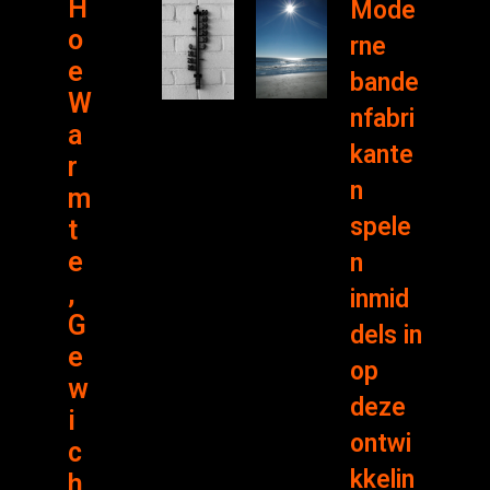
H
Mode
o
rne
e
bande
W
nfabri
a
kante
r
n
m
spele
t
e
n
,
inmid
G
dels in
e
op
w
deze
i
ontwi
c
kkelin
h