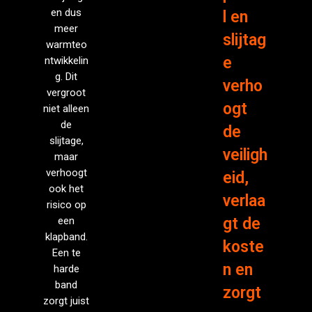
en dus
l en
meer
slijtag
warmteo
e
ntwikkelin
g. Dit
verho
vergroot
ogt
niet alleen
de
de
slijtage,
veiligh
maar
verhoogt
eid,
ook het
verlaa
risico op
een
gt de
klapband.
koste
Een te
n en
harde
band
zorgt
zorgt juist