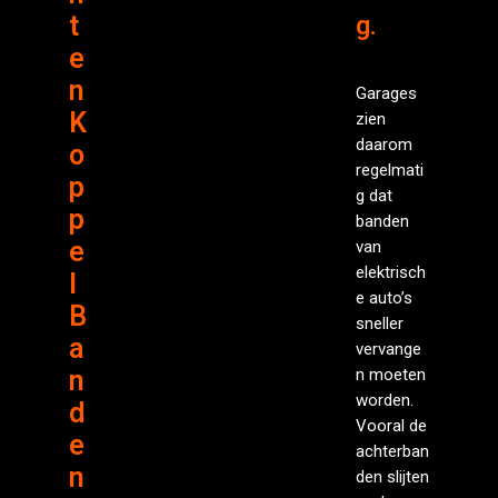
t
g.
e
n
Garages
K
zien
daarom
o
regelmati
p
g dat
p
banden
e
van
elektrisch
l
e auto’s
B
sneller
a
vervange
n
n moeten
worden.
d
Vooral de
e
achterban
n
den slijten