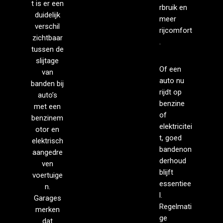
t is er een
rbruik en
duidelijk
meer
verschil
rijcomfort
zichtbaar
.
tussen de
slijtage
Of een
van
auto nu
banden bij
rijdt op
auto’s
benzine
met een
of
benzinem
elektricitei
otor en
t, goed
elektrisch
bandenon
aangedre
derhoud
ven
blijft
voertuige
essentiee
n.
l.
Garages
Regelmati
merken
ge
dat