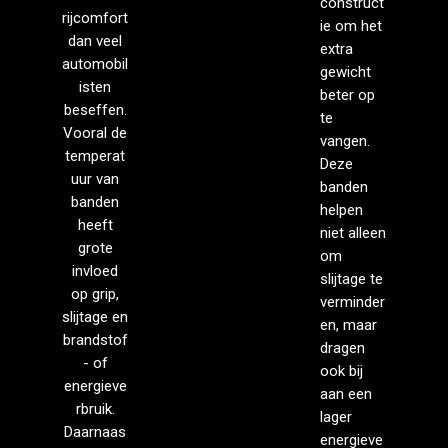
construct
rijcomfort
ie om het
dan veel
extra
automobil
gewicht
isten
beter op
beseffen.
te
Vooral de
vangen.
temperat
Deze
uur van
banden
banden
helpen
heeft
niet alleen
grote
om
invloed
slijtage te
op grip,
verminder
slijtage en
en, maar
brandstof
dragen
- of
ook bij
energieve
aan een
rbruik.
lager
Daarnaas
energieve