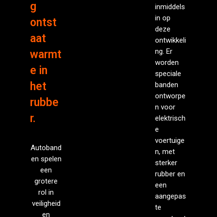
g
inmiddels
in op
ontst
deze
aat
ontwikkeli
ng. Er
warmt
worden
e in
speciale
het
banden
ontworpe
rubbe
n voor
r.
elektrisch
e
voertuige
Autoband
n, met
en spelen
sterker
een
rubber en
grotere
een
rol in
aangepas
veiligheid
te
en