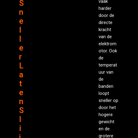
vaak
S
harder
n
door de
e
directe
l
kracht
van de
l
elektrom
e
otor. Ook
r
de
L
temperat
uur van
a
de
t
banden
e
loopt
n
sneller op
door het
S
hogere
l
gewicht
i
en de
j
grotere