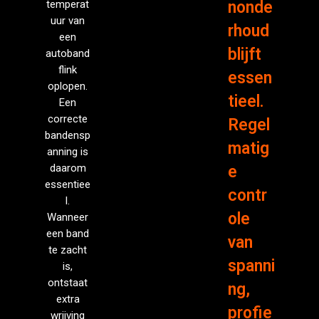
temperat
nonde
uur van
rhoud
een
blijft
autoband
flink
essen
oplopen.
tieel.
Een
correcte
Regel
bandensp
matig
anning is
daarom
e
essentiee
contr
l.
ole
Wanneer
een band
van
te zacht
spanni
is,
ontstaat
ng,
extra
profie
wrijving