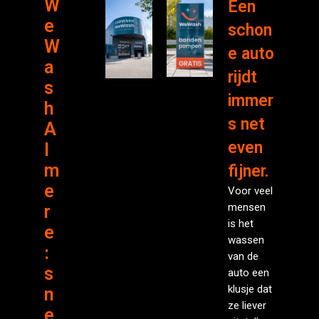
W
Een
e
schon
W
e auto
a
rijdt
s
immer
h
s net
A
even
l
m
fijner.
e
Voor veel
mensen
r
is het
e
wassen
:
van de
s
auto een
klusje dat
n
ze liever
e