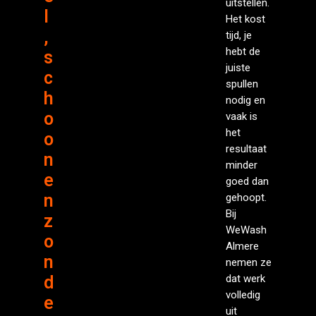
uitstellen.
l
Het kost
,
tijd, je
hebt de
s
juiste
c
spullen
h
nodig en
o
vaak is
het
o
resultaat
n
minder
e
goed dan
n
gehoopt.
Bij
z
WeWash
o
Almere
n
nemen ze
d
dat werk
volledig
e
uit