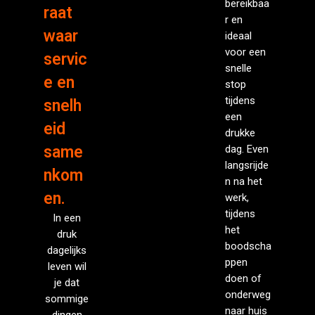
bereikbaa
raat
r en
waar
ideaal
voor een
servic
snelle
e en
stop
tijdens
snelh
een
eid
drukke
same
dag. Even
langsrijde
nkom
n na het
en.
werk,
tijdens
In een
het
druk
boodscha
dagelijks
ppen
leven wil
doen of
je dat
onderweg
sommige
naar huis
dingen