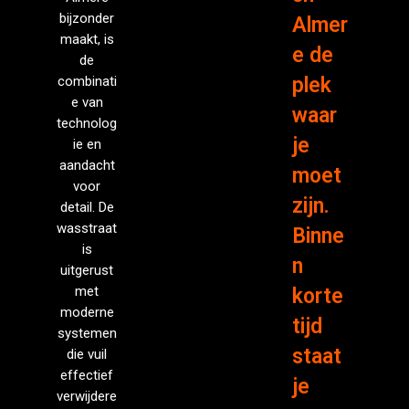
bijzonder
Almer
maakt, is
e de
de
combinati
plek
e van
waar
technolog
je
ie en
aandacht
moet
voor
zijn.
detail. De
wasstraat
Binne
is
n
uitgerust
met
korte
moderne
tijd
systemen
staat
die vuil
effectief
je
verwijdere