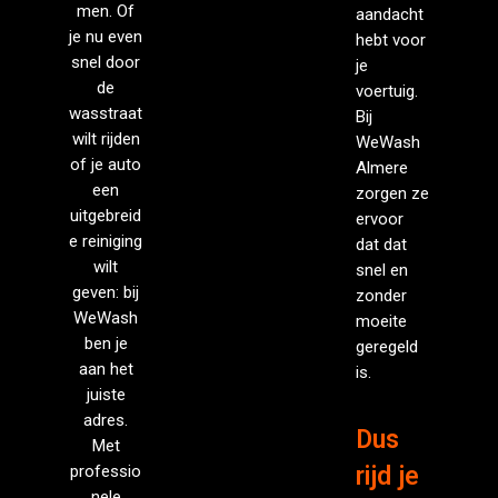
men. Of
aandacht
je nu even
hebt voor
snel door
je
de
voertuig.
wasstraat
Bij
wilt rijden
WeWash
of je auto
Almere
een
zorgen ze
uitgebreid
ervoor
e reiniging
dat dat
wilt
snel en
geven: bij
zonder
WeWash
moeite
ben je
geregeld
aan het
is.
juiste
adres.
Dus
Met
professio
rijd je
nele