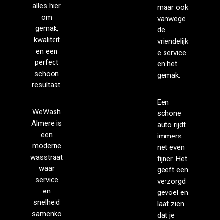
alles hier
maar ook
om
vanwege
gemak,
de
kwaliteit
vriendelijk
en een
e service
perfect
en het
schoon
gemak.
resultaat.
Een
WeWash
schone
Almere is
auto rijdt
een
immers
moderne
net even
wasstraat
fijner. Het
waar
geeft een
service
verzorgd
en
gevoel en
snelheid
laat zien
samenko
dat je