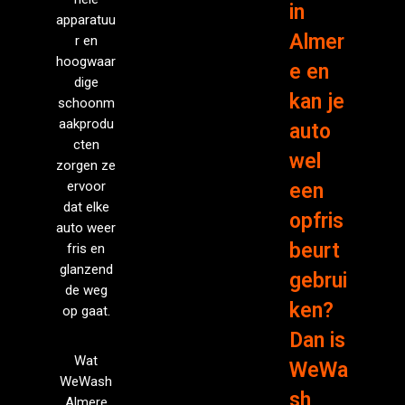
in
apparatuu
Almer
r en
hoogwaar
e en
dige
kan je
schoonm
aakprodu
auto
cten
wel
zorgen ze
ervoor
een
dat elke
opfris
auto weer
beurt
fris en
glanzend
gebrui
de weg
ken?
op gaat.
Dan is
Wat
WeWa
WeWash
sh
Almere