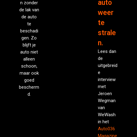
auto
n zonder
de lak van
weer
de auto
te
te
beschadi
strale
gen. Zo
n.
blijft je
Lees dan
auto niet
de
alleen
uitgebreid
schoon,
e
maar ook
interview
goed
met
bescherm
Jeroen
d.
Wegman
van
WeWash
in het
Auto036
Magazine
.