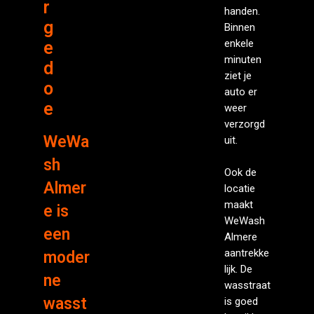
r
handen.
g
Binnen
enkele
e
minuten
d
ziet je
o
auto er
e
weer
verzorgd
WeWa
uit.
sh
Ook de
Almer
locatie
maakt
e is
WeWash
een
Almere
aantrekke
moder
lijk. De
ne
wasstraat
wasst
is goed