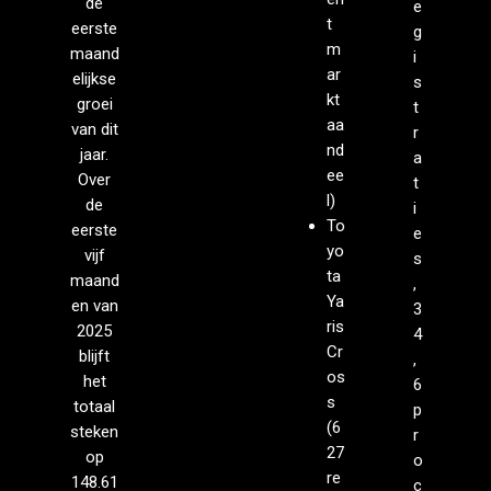
de
e
t
eerste
g
m
maand
i
ar
elijkse
s
kt
groei
t
aa
van dit
r
nd
jaar.
a
ee
Over
t
l)
de
i
To
eerste
e
yo
vijf
s
ta
maand
,
Ya
en van
3
ris
2025
4
Cr
blijft
,
os
het
6
s
totaal
p
(6
steken
r
27
op
o
re
148.61
c