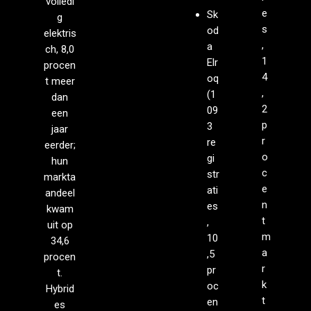
volledi
e
Sk
g
s
od
elektris
,
a
ch, 8,0
1
Elr
procen
4
oq
t meer
,
(1
dan
2
09
een
p
3
jaar
r
re
eerder;
o
gi
hun
c
str
markta
e
ati
andeel
n
es
kwam
t
,
uit op
m
10
34,6
a
,5
procen
r
pr
t.
k
oc
Hybrid
t
en
es