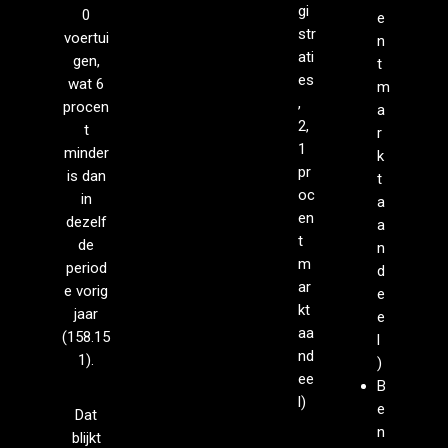
gi
0
e
str
voertui
n
ati
g­en,
t
es
wat 6
m
,
procen
a
2,
t
r
1
minder
k
pr
is dan
t
oc
in
a
en
dezelf
a
t
de
n
m
period
d
ar
e vorig
e
kt
jaar
e
aa
(158.15
l
nd
1).
)
ee
B
l)
e
Dat
n
blijkt