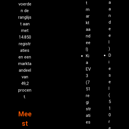
a
t
voerde
a
m
n de
n
ar
ranglijs
d
kt
t aan
e
aa
met
e
nd
14.850
l
ee
registr
)
l)
aties
D
Ki
en een
i
a
markta
e
EV
andeel
s
3
van
e
(7
49,2
l
51
procen
(
re
t.
5
gi
1
str
Mee
0
ati
r
es
st
e
,