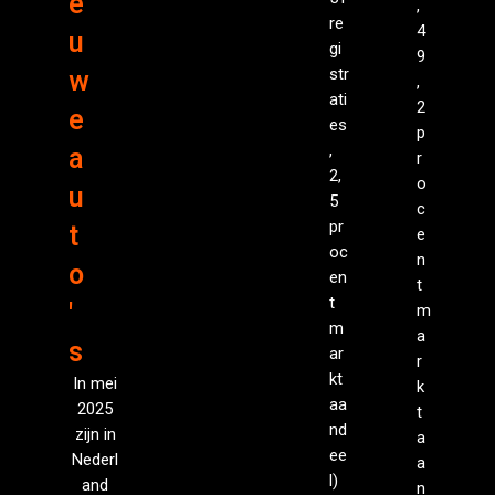
e
,
re
4
u
gi
9
str
w
,
ati
2
e
es
p
,
a
r
2,
o
u
5
c
pr
t
e
oc
n
o
en
t
t
'
m
m
a
s
ar
r
kt
In mei
k
aa
2025
t
nd
zijn in
a
ee
Nederl
a
l)
and
n