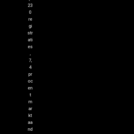
23
0
re
gi
str
ati
es
,
7,
4
pr
oc
en
t
m
ar
kt
aa
nd