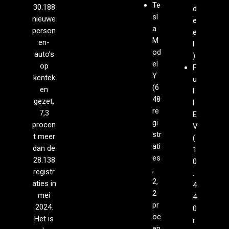
Te
30.188
d
sl
nieuwe
e
a
person
e
M
en­
l
od
auto’s
)
el
op
F
Y
kentek
u
(6
en
l
48
gezet,
l
re
7,3
E
gi
procen
V
str
t meer
(
ati
dan de
1
es
28.138
0
,
registr
.
2,
aties in
4
2
mei
4
pr
2024.
0
oc
Het is
r
en