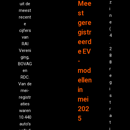
z
Mee
uit de
i
meest
st
n
recent
gere
e
e
(
cijfers
gistr
4
van
eerd
.
RAI
2
e EV
Vereni
8
ging,
-
8
BOVAG
r
mod
en
e
RDC.
ellen
g
Van de
in
i
mei-
s
registr
mei
t
aties
202
r
waren
a
10.440
5
t
auto’s
i