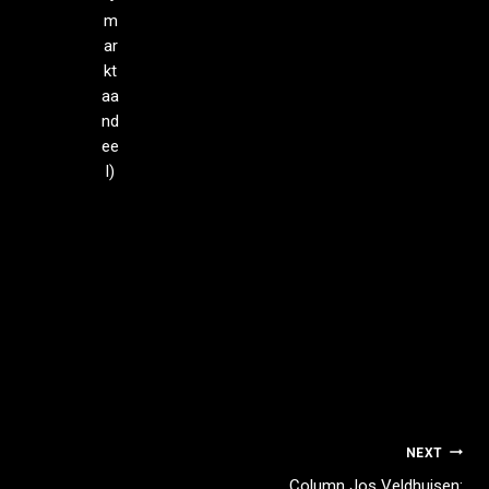
m
ar
kt
aa
nd
ee
l)
NEXT
Column Jos Veldhuisen: