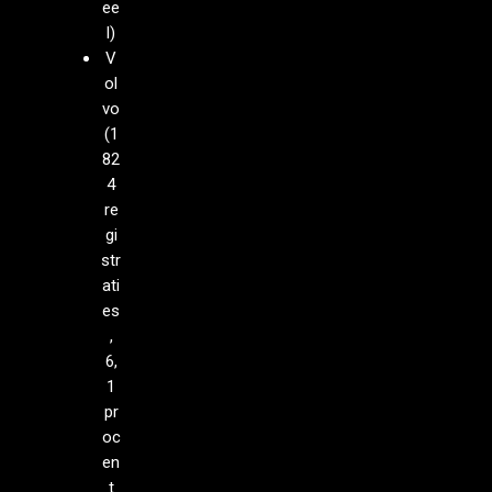
ee
l)
V
ol
vo
(1
82
4
re
gi
str
ati
es
,
6,
1
pr
oc
en
t