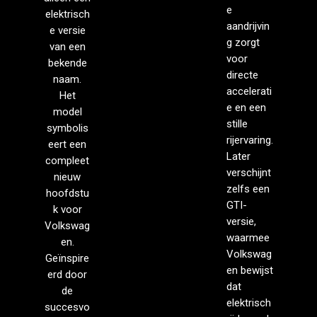
e
elektrisch
aandrijvin
e versie
g zorgt
van een
voor
bekende
directe
naam.
accelerati
Het
e en een
model
stille
symbolis
rijervaring.
eert een
Later
compleet
verschijnt
nieuw
zelfs een
hoofdstu
GTI-
k voor
versie,
Volkswag
waarmee
en.
Volkswag
Geïnspire
en bewijst
erd door
dat
de
elektrisch
succesvo