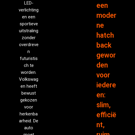
LED-
een
verlichting
moder
en een
sportieve
ne
uitstraling
hatch
zonder
back
overdreve
n
gewor
futuristis
den
ch te
worden.
voor
Volkswag
iedere
en heeft
bewust
en:
gekozen
slim,
voor
efficië
herkenba
arheid. De
nt,
auto
ruim
moet