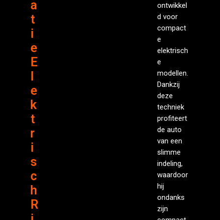
a
ontwikkel
t
d voor
compact
i
e
e
elektrisch
E
e
modellen.
l
Dankzij
e
deze
k
techniek
t
profiteert
de auto
r
van een
i
slimme
s
indeling,
c
waardoor
hij
h
ondanks
R
zijn
i
compact