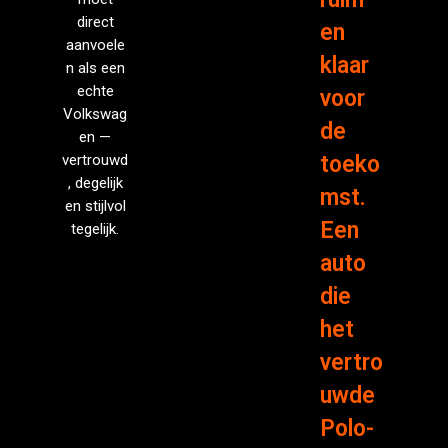
direct
en
aanvoele
klaar
n als een
echte
voor
Volkswag
de
en —
vertrouwd
toeko
, degelijk
mst.
en stijlvol
Een
tegelijk.
auto
die
het
vertro
uwde
Polo-