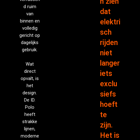
n zien
d ruim
dat
van
elektri
binnen en
volledig
sch
gericht op
rijden
dagelijks
gebruik.
niet
langer
Wat
direct
iets
opvalt, is
exclu
het
design.
siefs
De ID.
hoeft
Polo
te
heeft
strakke
zijn.
lijnen,
Het is
moderne