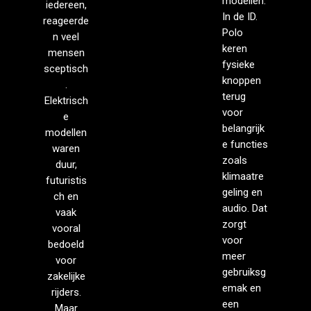
modellen.
iedereen,
In de ID.
reageerde
Polo
n veel
keren
mensen
fysieke
sceptisch
knoppen
.
terug
Elektrisch
voor
e
belangrijk
modellen
e functies
waren
zoals
duur,
klimaatre
futuristis
geling en
ch en
audio. Dat
vaak
zorgt
vooral
voor
bedoeld
meer
voor
gebruiksg
zakelijke
emak en
rijders.
een
Maar