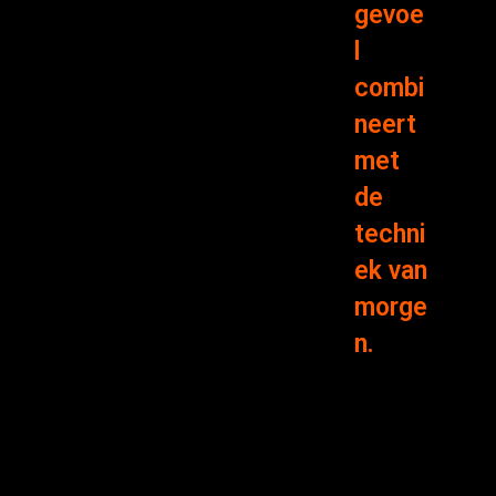
gevoe
l
combi
neert
met
de
techni
ek van
morge
n.