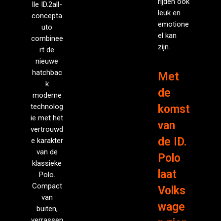
rijden ook
lle ID.2all-
leuk en
concepta
emotione
uto
el kan
combinee
zijn.
rt de
nieuwe
hatchbac
Met
k
de
moderne
technolog
komst
ie met het
van
vertrouwd
de ID.
e karakter
van de
Polo
klassieke
laat
Polo.
Compact
Volks
van
wage
buiten,
verrassen