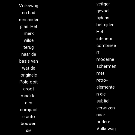
veiliger
Volkswag
gevoel
en had
tijdens
een ander
het rijden.
plan. Het
Het
merk
interieur
wilde
combinee
terug
rt
naar de
moderne
basis van
schermen
wat de
met
originele
retro-
Polo ooit
elemente
groot
n die
maakte:
subtiel
een
verwijzen
compact
naar
e auto
oudere
bouwen
Volkswag
die