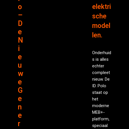
o
elektri
–
sche
D
model
e
len.
N
i
Onderhuid
e
s is alles
u
echter
w
compleet
nieuw. De
e
ID. Polo
G
staat op
e
het
n
moderne
MEB+-
e
platform,
r
speciaal