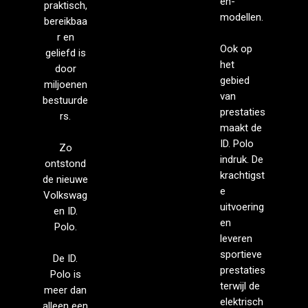
en-
praktisch,
modellen.
bereikbaa
r en
Ook op
geliefd is
het
door
gebied
miljoenen
van
bestuurde
prestaties
rs.
maakt de
ID. Polo
Zo
indruk. De
ontstond
krachtigst
de nieuwe
e
Volkswag
uitvoering
en ID.
en
Polo.
leveren
sportieve
De ID.
prestaties
Polo is
terwijl de
meer dan
elektrisch
alleen een