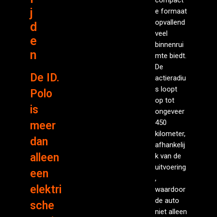
j
e formaat
opvallend
d
veel
e
binnenrui
n
mte biedt.
De
De ID.
actieradiu
s loopt
Polo
op tot
is
ongeveer
450
meer
kilometer,
dan
afhankelij
alleen
k van de
uitvoering
een
,
elektri
waardoor
de auto
sche
niet alleen