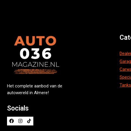
Cat
Deale
Gara
Carw
Speci
Tanks
Het complete aanbod van de
autowereld in Almere!
Socials