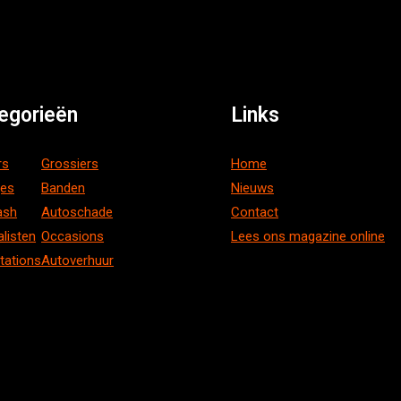
egorieën
Links
rs
Grossiers
Home
ges
Banden
Nieuws
ash
Autoschade
Contact
alisten
Occasions
Lees ons magazine online
tations
Autoverhuur