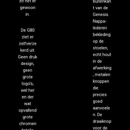
zit het er
buitenkan
gewoon
t van de
in.
Genesis.
Nappa-
lederen
De G80
bekleding
ziet er
op de
zelfverze
stoelen,
kerd uit.
echt hout
Geen druk
in de
design,
afwerking
geen
, metalen
grote
knoppen
logo’s,
die
wel her
precies
en der
goed
wat
aanvoele
opvallend
n. De
grote
draaiknop
chromen
voor de