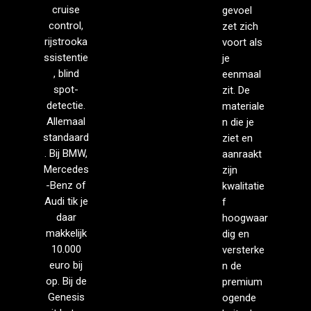
cruise
gevoel
control,
zet zich
rijstrooka
voort als
ssistentie
je
, blind
eenmaal
spot-
zit. De
detectie.
materiale
Allemaal
n die je
standaard
ziet en
. Bij BMW,
aanraakt
Mercedes
zijn
-Benz of
kwalitatie
Audi tik je
f
daar
hoogwaar
makkelijk
dig en
10.000
versterke
euro bij
n de
op. Bij de
premium
Genesis
ogende