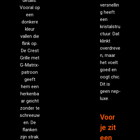
details.
versnellin
Vooral op
g heeft
een
een
donkere
kristalstru
kleur
ctuur. Dat
vallen die
klinkt
flink op.
overdreve
De Crest
n, maar
Grille met
het voelt
G-Matrix-
goed en
patroon
oogt chic.
geeft
Dit is
hem een
geen nep-
herkenba
luxe.
ar geicht
zonder te
schreeuw
Voor
en. De
je zit
flanken
een
zijn strak.