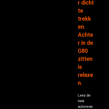
r dicht
te
trekk
en.
Achte
r in de
G80
zitten
is
relaxe
n.
Lees de
hele
autorevie