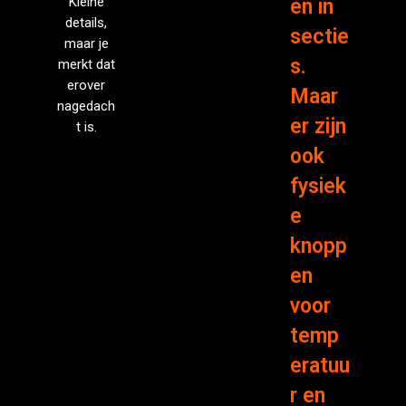
Kleine
en in
details,
sectie
maar je
s.
merkt dat
erover
Maar
nagedach
er zijn
t is.
ook
fysiek
e
knopp
en
voor
temp
eratuu
r en