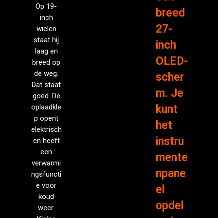
Op 19-
breed
inch
27-
wielen
staat hij
inch
laag en
OLED-
breed op
de weg.
scher
Dat staat
m. Je
goed. De
oplaadkle
kunt
p opent
het
elektrisch
instru
en heeft
een
mente
verwarmi
npane
ngsfuncti
e voor
el
koud
opdel
weer.