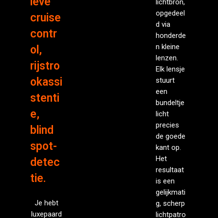
ieve
lichtbron,
opgedeel
cruise
d via
contr
honderde
n kleine
ol,
lenzen.
rijstro
Elk lensje
okassi
stuurt
een
stenti
bundeltje
e,
licht
precies
blind
de goede
spot-
kant op.
Het
detec
resultaat
tie.
is een
gelijkmati
Je hebt
g, scherp
luxepaard
lichtpatro