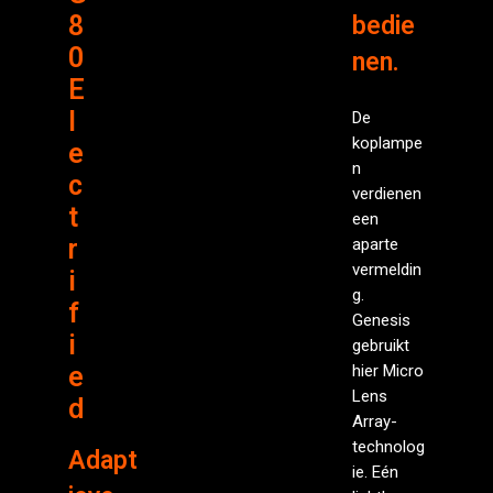
8
bedie
0
nen.
E
l
De
koplampe
e
n
c
verdienen
t
een
r
aparte
vermeldin
i
g.
f
Genesis
i
gebruikt
e
hier Micro
Lens
d
Array-
technolog
Adapt
ie. Eén