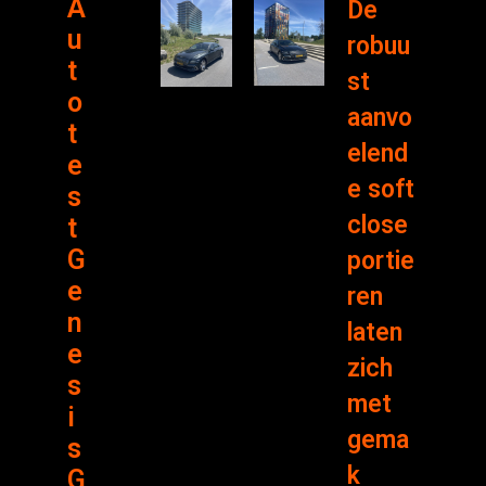
A
De
u
robuu
t
st
o
aanvo
t
elend
e
e soft
s
close
t
G
portie
e
ren
n
laten
e
zich
s
met
i
gema
s
k
G