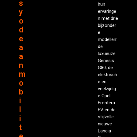
s
hun
y
ervaringe
n met drie
o
bijzonder
d
e
e
modellen:
a
de
luxueuze
a
Genesis
n
G80, de
m
elektrisch
o
e en
veelzijdig
b
e Opel
i
Frontera
l
EV en de
i
stijlvolle
nieuwe
t
Lancia
e