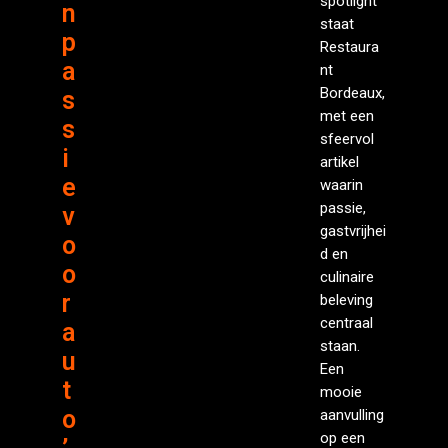
spotlight
n
staat
p
Restaura
a
nt
Bordeaux,
s
met een
s
sfeervol
i
artikel
e
waarin
passie,
v
gastvrijhei
o
d en
o
culinaire
r
beleving
centraal
a
staan.
u
Een
t
mooie
o
aanvulling
op een