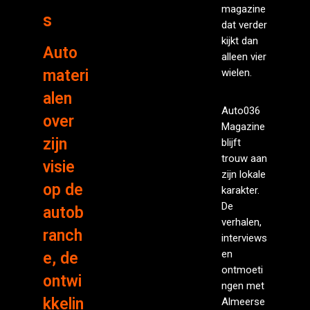
’
magazine
s
dat verder
kijkt dan
Auto
alleen vier
materi
wielen.
alen
Auto036
over
Magazine
zijn
blijft
trouw aan
visie
zijn lokale
op de
karakter.
De
autob
verhalen,
ranch
interviews
en
e, de
ontmoeti
ontwi
ngen met
kkelin
Almeerse