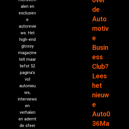
over
alen en
de
exclusiev
Auto
e
autorevie
motiv
ws. Het
e
high-end
glossy
Busin
magazine
ess
telt maar
Club?
liefst 52
pagina’s
Lees
vol
het
autonieu
ws,
nieuw
interviews
e
en
verhalen
Auto0
en ademt
36Ma
de sfeer