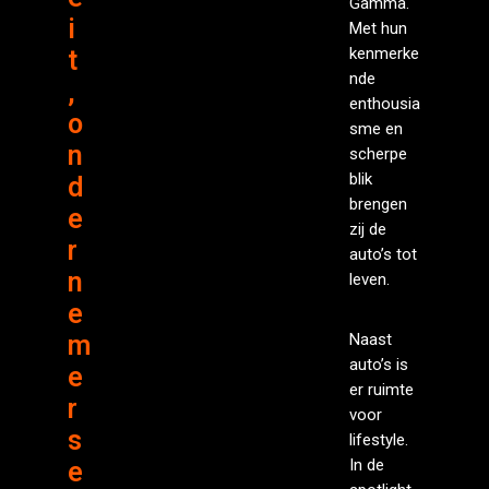
Gamma.
i
Met hun
kenmerke
t
nde
,
enthousia
o
sme en
n
scherpe
blik
d
brengen
e
zij de
r
auto’s tot
n
leven.
e
m
Naast
auto’s is
e
er ruimte
r
voor
s
lifestyle.
In de
e