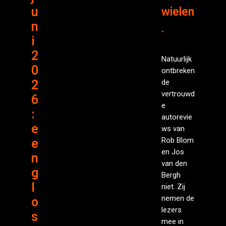
u
wielen
n
.
i
2
Natuurlijk
0
ontbreken
2
de
vertrouwd
6
e
:
autorevie
e
ws van
Rob Blom
e
en Jos
n
van den
g
Bergh
l
niet. Zij
nemen de
o
lezers
s
mee in