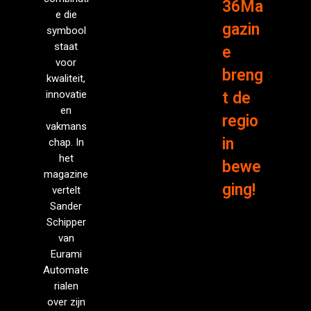
36Ma
e die
gazin
symbool
staat
e
voor
breng
kwaliteit,
innovatie
t de
en
regio
vakmans
in
chap. In
het
bewe
magazine
ging!
vertelt
Sander
Schipper
van
Eurami
Automate
rialen
over zijn