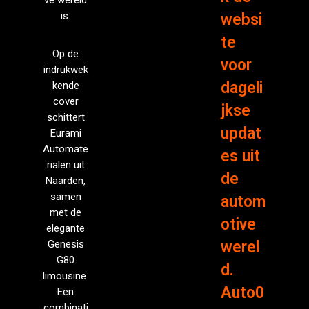
is.
websi
te
Op de
voor
indrukwek
dageli
kende
cover
jkse
schittert
updat
Eurami
Automate
es uit
rialen uit
de
Naarden,
samen
autom
met de
otive
elegante
Genesis
werel
G80
d.
limousine.
Auto0
Een
combinati