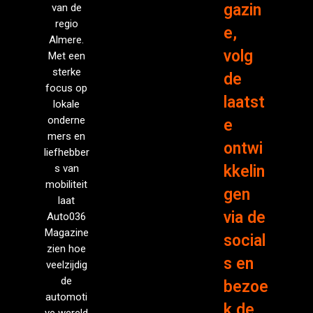
gazin
van de
regio
e,
Almere.
volg
Met een
sterke
de
focus op
laatst
lokale
onderne
e
mers en
ontwi
liefhebber
s van
kkelin
mobiliteit
gen
laat
via de
Auto036
Magazine
social
zien hoe
s en
veelzijdig
de
bezoe
automoti
k de
ve wereld