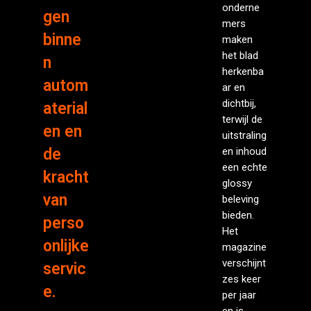
onderne
gen
mers
binne
maken
het blad
n
herkenba
autom
ar en
dichtbij,
aterial
terwijl de
en en
uitstraling
de
en inhoud
een echte
kracht
glossy
van
beleving
bieden.
perso
Het
onlijke
magazine
verschijnt
servic
zes keer
e.
per jaar
en is