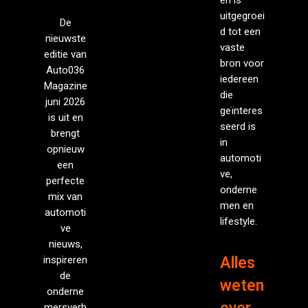
uitgegroei
De
d tot een
nieuwste
vaste
editie van
bron voor
Auto036
iedereen
Magazine
die
juni 2026
geïnteres
is uit en
seerd is
brengt
in
opnieuw
automoti
een
ve,
perfecte
onderne
mix van
men en
automoti
lifestyle.
ve
nieuws,
inspireren
Alles
de
weten
onderne
mersverh