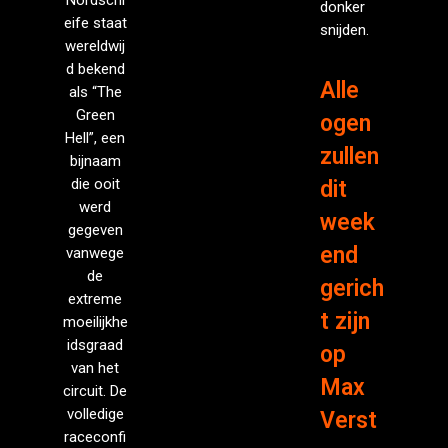
donker
eife staat
snijden.
wereldwij
d bekend
Alle
als “The
Green
ogen
Hell”, een
zullen
bijnaam
die ooit
dit
werd
week
gegeven
end
vanwege
de
gerich
extreme
t zijn
moeilijkhe
idsgraad
op
van het
Max
circuit. De
volledige
Verst
raceconfi