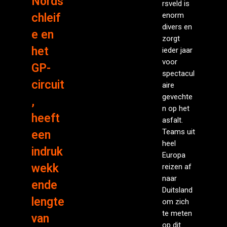
Nords
rsveld is
enorm
chleif
divers en
e en
zorgt
het
ieder jaar
voor
GP-
spectacul
circuit
aire
gevechte
,
n op het
heeft
asfalt.
Teams uit
een
heel
indruk
Europa
wekk
reizen af
naar
ende
Duitsland
lengte
om zich
te meten
van
op dit