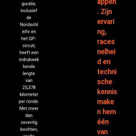
appen
guratie,
. Zijn
inclusief
de
ervari
Nordschl
ng,
eife en
het GP-
races
circuit,
nelhei
heeft een
indrukwek
d en
kende
techni
lengte
van
sche
25,378
kennis
kilometer
make
per ronde.
Met meer
n hem
dan
één
zeventig
bochten,
van