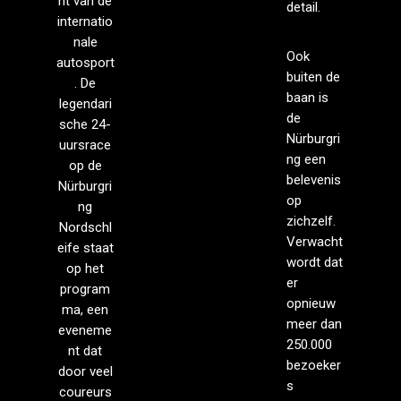
nt van de
detail.
internatio
nale
Ook
autosport
buiten de
. De
baan is
legendari
de
sche 24-
Nürburgri
uursrace
ng een
op de
belevenis
Nürburgri
op
ng
zichzelf.
Nordschl
Verwacht
eife staat
wordt dat
op het
er
program
opnieuw
ma, een
meer dan
eveneme
250.000
nt dat
bezoeker
door veel
s
coureurs