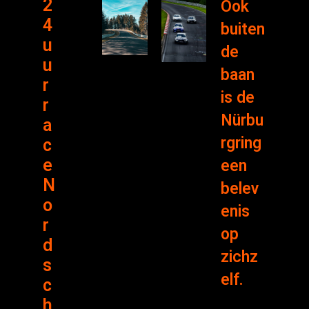
2
Ook
4
buiten
u
de
u
baan
r
is de
r
Nürbu
a
rgring
c
e
een
N
belev
o
enis
r
op
d
zichz
s
elf.
c
h