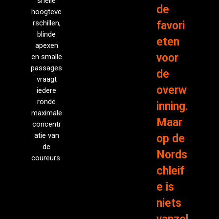
snelle
de
hoogteve
rschillen,
favori
blinde
eten
apexen
voor
en smalle
passages
de
vraagt
overw
iedere
ronde
inning.
maximale
Maar
concentr
atie van
op de
de
Nords
coureurs.
chleif
e is
niets