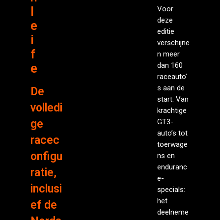
l
Voor
deze
e
editie
i
verschijne
f
n meer
dan 160
e
raceauto’
s aan de
De
start. Van
volledi
krachtige
ge
GT3-
auto’s tot
racec
toerwage
onfigu
ns en
enduranc
ratie,
e-
inclusi
specials:
het
ef de
deelneme