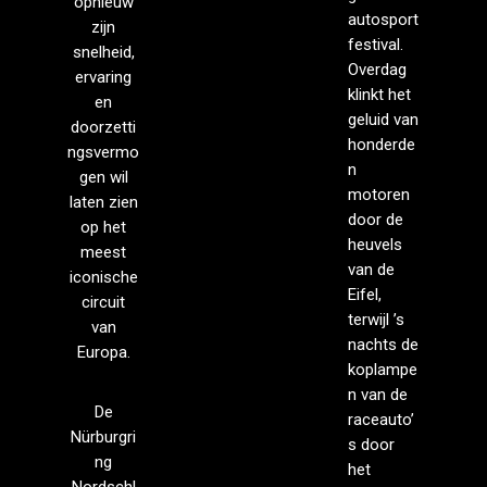
opnieuw
autosport
zijn
festival.
snelheid,
Overdag
ervaring
klinkt het
en
geluid van
doorzetti
honderde
ngsvermo
n
gen wil
motoren
laten zien
door de
op het
heuvels
meest
van de
iconische
Eifel,
circuit
terwijl ’s
van
nachts de
Europa.
koplampe
n van de
De
raceauto’
Nürburgri
s door
ng
het
Nordschl