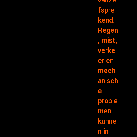
vanzel
fspre
kend.
Regen
, mist,
verke
er en
mech
anisch
e
proble
men
kunne
n in