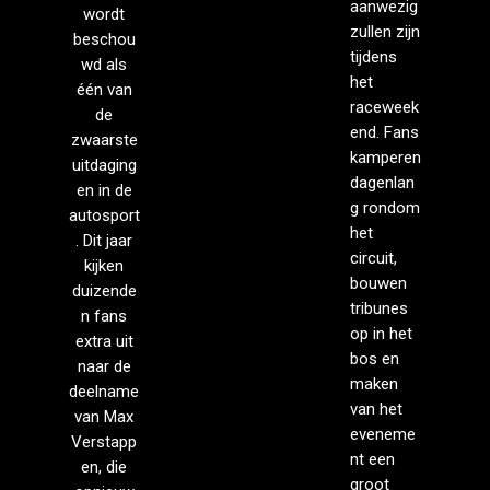
aanwezig
wordt
zullen zijn
beschou
tijdens
wd als
het
één van
raceweek
de
end. Fans
zwaarste
kamperen
uitdaging
dagenlan
en in de
g rondom
autosport
het
. Dit jaar
circuit,
kijken
bouwen
duizende
tribunes
n fans
op in het
extra uit
bos en
naar de
maken
deelname
van het
van Max
eveneme
Verstapp
nt een
en, die
groot